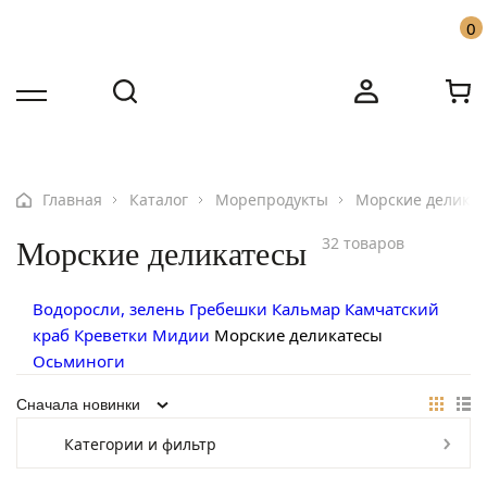
0
Бесплатная доставка по Москве от 10000 ₽
Имя
Имя
Звоните: +7 916 455-91-31
Номер телефона
Номер телефона
Главная
Каталог
Морепродукты
Морские делика
32 товаров
Морские деликатесы
Водоросли, зелень
Гребешки
Кальмар
Камчатский
краб
Креветки
Мидии
Морские деликатесы
Осьминоги
Категории и фильтр
Ваш вопрос