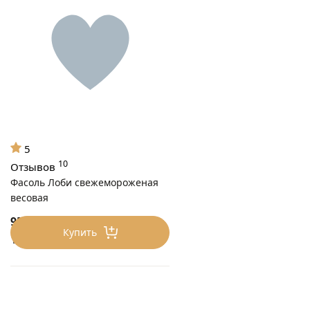
5
10
Отзывов
Фасоль Лоби свежемороженая
весовая
95
₽/0.5 кг
Купить
190 ₽/кг