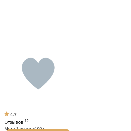
4.7
12
Отзывов
Мята 1 пучок ~100 г