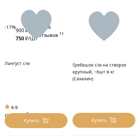
-17%
4.6
900 ₽/Шт
11
Отзывов
750
₽/Шт
Лангуст с/м
Гребешок с/м на створке
крупный, ~6шт в кг
(Сахалин)
4.9
7
Отзывов
Купить
Купить