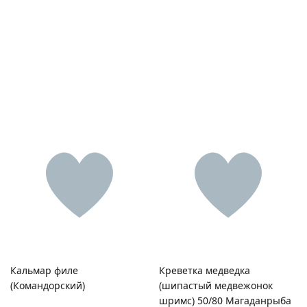
Отправляя форму, я соглашаюсь на
обработку
персональных данных
Отправляя форму, я соглашаюсь с
политикой
конфиденциальности
Нажимая на кнопку "Перезвоните мне", я даю согласие на
обработку персональных данных
Кальмар филе
Креветка медведка
(Командорский)
(шипастый медвежонок
шримс) 50/80 Магаданрыба