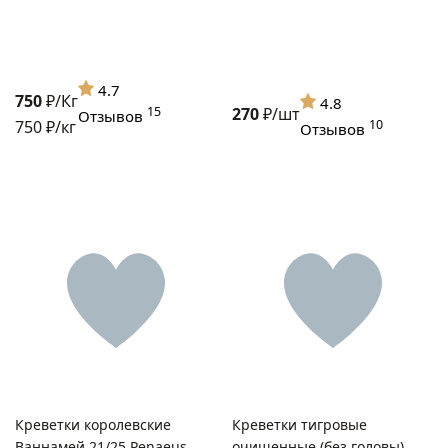
4.7
750
₽/Кг
4.8
15
270
₽/шт
Отзывов
750 ₽/кг
10
Отзывов
Креветки королевские
Креветки тигровые
Ваннамей 21/25 Penaeus
очищенные (без головы)