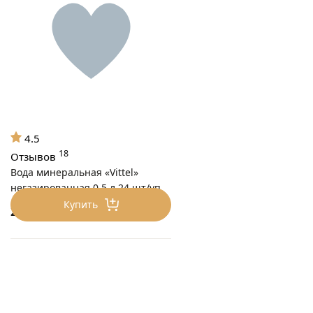
4.5
18
Отзывов
Вода минеральная «Vittel»
негазированная 0.5 л 24 шт/уп
Купить
2090
₽/уп