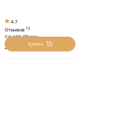
4.7
12
Отзывов
Сок YAN Яблоко
Купить
375
₽/шт