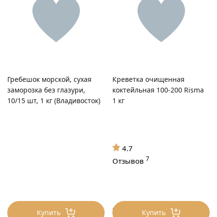
Гребешок морской, сухая
Креветка очищенная
заморозка без глазури,
коктейльная 100-200 Risma
10/15 шт, 1 кг (Владивосток)
1 кг
4.7
7
Отзывов
глазурь не более 7%,
Купить
Купить