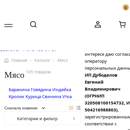
×
0
Согласие посетителя
сайта на обработку
персональных данн
Бесплатная доставка по Москве от
Имя
Имя
10000 ₽
Настоящим свободно
своей волей и в сво
Звоните: +7 916 455-91-31
Номер телефона
Номер телефона
интересе даю соглас
Главная
Каталог
Мясо
оператору
персональных данн
105 товаров
Мясо
ИП Дубоделов
Евгений
Владимирович
Баранина
Говядина
Индейка
(ОГРНИП
Кролик
Курица
Свинина
Утка
320508100154732, 
504216988803)
,
зарегистрированным
Категории и фильтр
Ваш вопрос
соответствии с