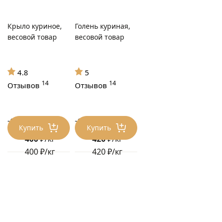
Крыло куриное,
Голень куриная,
весовой товар
весовой товар
4.8
5
14
14
Отзывов
Отзывов
-17%
-17%
480 ₽/кг
504 ₽/кг
Купить
Купить
400
₽/кг
420
₽/кг
400 ₽/кг
420 ₽/кг