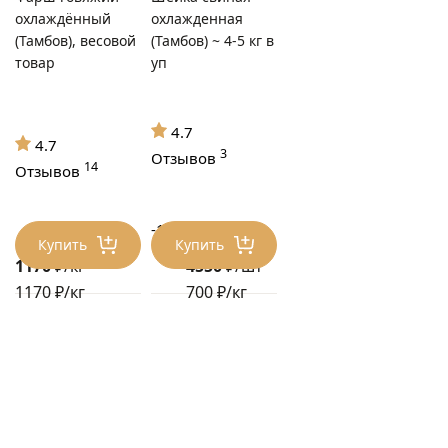
охлаждённый
охлажденная
(Тамбов), весовой
(Тамбов) ~ 4-5 кг в
товар
уп
4.7
4.7
3
Отзывов
14
Отзывов
-17%
5460 ₽/шт
Купить
Купить
1170
₽/кг
4550
₽/шт
1170 ₽/кг
700 ₽/кг