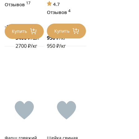
17
4.7
Отзывов
4
Отзывов
-17%
6480 ₽/шт
Купить
Купить
5400
₽/шт
950
₽/кг
2700 ₽/кг
950 ₽/кг
Фарш говяжий
Шейка свиная