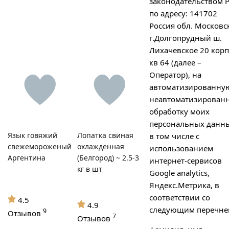
законодательством 
по адресу: 141702
Россия обл. Московс
Отправляя форму, я соглашаюсь на
обработку
г.Долгопрудный ш.
персональных данных
Лихачевское 20 корп
кв 64 (далее –
Оператор), на
автоматизированну
Отправляя форму, я соглашаюсь с
политикой
неавтоматизирован
конфиденциальности
обработку моих
персональных данны
Язык говяжий
Лопатка свиная
в том числе с
свежемороженый
охлажденная
использованием
Аргентина
(Белгород) ~ 2.5-3
интернет-сервисов
Нажимая на кнопку "Перезвоните мне", я даю согласие на
кг в шт
обработку персональных данных
Google analytics,
Яндекс.Метрика, в
соответствии со
4.5
4.9
следующим перечне
9
Отзывов
7
Отзывов