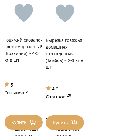
Говяжий оковалок
Вырезка говяжья
свежемороженый
домашняя
(Бразилия) ~ 4-5
охлаждённая
кг в шт
(Тамбов) ~ 2-3 кг в
шт
5
4.9
6
Отзывов
20
Отзывов
-44%
-14%
5310 ₽/шт
4200 ₽/шт
Купить
Купить
2959
₽/шт
3600
₽/шт