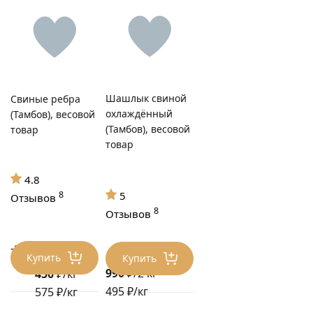
Шашлык свиной
Свиные ребра
охлаждённый
(Тамбов), весовой
(Тамбов), весовой
товар
товар
4.8
8
5
Отзывов
8
Отзывов
-22%
575 ₽/кг
Купить
Купить
990
₽/2 кг
450
₽/кг
495 ₽/кг
575 ₽/кг