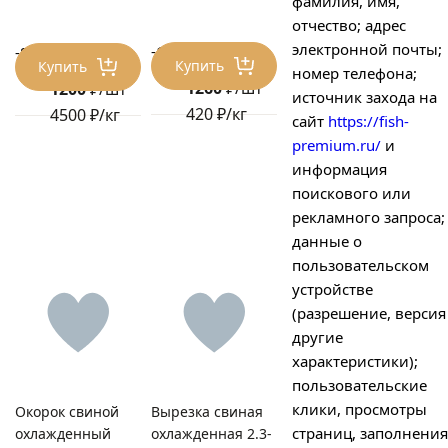
фамилия, имя,
отчество; адрес
электронной почты;
-17%
-82%
1512 ₽/шт
6750 ₽/шт
Купить
Купить
номер телефона;
1260
₽/шт
1200
₽/шт
источник захода на
420 ₽/кг
4500 ₽/кг
сайт
https://fish-
premium.ru/
и
информация
поискового или
рекламного запроса;
данные о
пользовательском
устройстве
(разрешение, версия
другие
характеристики);
пользовательские
клики, просмотры
Окорок свиной
Вырезка свиная
страниц, заполнения
охлажденный
охлажденная 2.3-