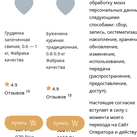
обработку моих
персональных данн
следующими
способами: сбор,
запись, систематизац
Грудинка
Буженина
накопление, хранени
запеченная
куриная
обновление,
свиная, 0.6 — 1
традиционная,
кг, Фабрика
0.8-0.9 кг
изменение,
качества
Фабрика
использование,
качества
передача
(распространение,
предоставление,
4.9
4.9
доступ).
16
Отзывов
18
Отзывов
Настоящее согласие
вступает в силу с
момента моего
-17%
-17%
709 ₽/шт
1176 ₽/шт
Купить
Купить
перехода на Сайт
587
₽/шт
980
₽/шт
Оператора и действу