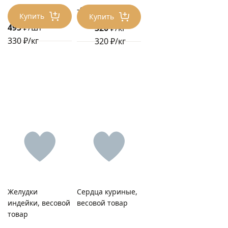
-17%
384 ₽/кг
Купить
Купить
495
₽/шт
320
₽/кг
330 ₽/кг
320 ₽/кг
Желудки
Сердца куриные,
индейки, весовой
весовой товар
товар