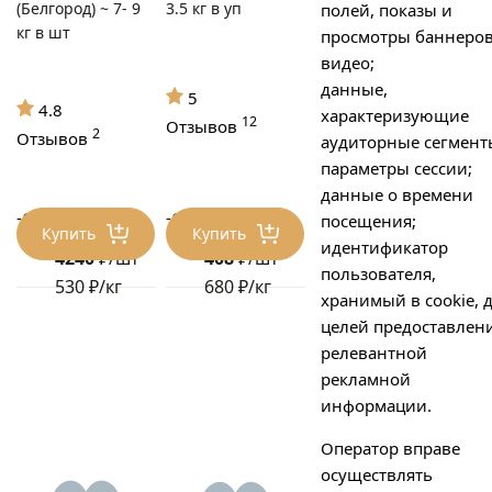
(Белгород) ~ 7- 9
3.5 кг в уп
полей, показы и
кг в шт
просмотры баннеров
видео;
данные,
5
4.8
характеризующие
12
Отзывов
2
Отзывов
аудиторные сегмент
параметры сессии;
данные о времени
-17%
-17%
посещения;
5088 ₽/шт
489 ₽/шт
Купить
Купить
идентификатор
4240
₽/шт
408
₽/шт
пользователя,
530 ₽/кг
680 ₽/кг
хранимый в cookie, 
целей предоставлен
релевантной
рекламной
информации.
Оператор вправе
осуществлять