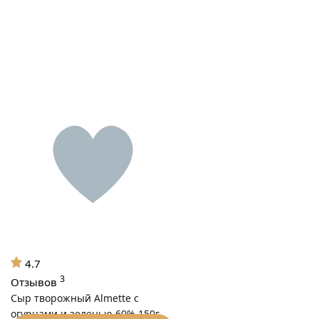
4.7
3
Отзывов
Сыр творожный Almette с
огурцами и зеленью 60% 150г