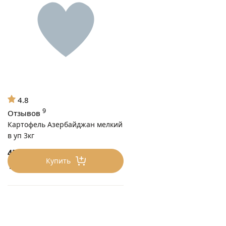
4.8
9
Отзывов
Картофель Азербайджан мелкий
в уп 3кг
450
₽/3 кг
Купить
150 ₽/кг