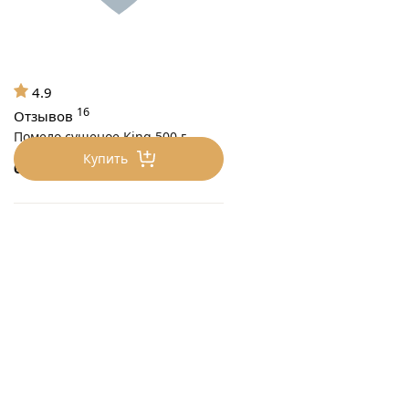
4.9
16
Отзывов
Помело сушеное King 500 г
Купить
690
₽/шт