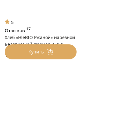
5
17
Отзывов
Хлеб «HleBIO Ржаной» нарезной
Белорусский Фермер 450 г
Купить
143
₽/шт