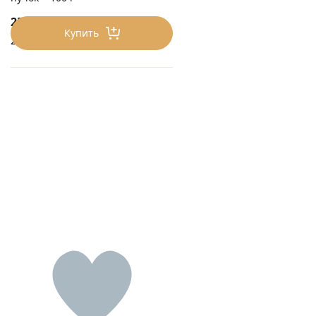
250
₽/0.1 кг
Купить
2500 ₽/кг