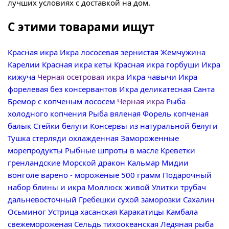
лучших условиях с доставкой на дом.
С этими товарами ищут
Красная икра
Икра лососевая зернистая Жемчужина
Карелии
Красная икра кеты
Красная икра горбуши
Икра
кижуча
Черная осетровая икра
Икра чавычи
Икра
форелевая без консервантов
Икра деликатесная Санта
Бремор с копченым лососем
Черная икра
Рыба
холодного копчения
Рыба вяленая
Форель копченая
балык
Стейки белуги
Консервы из натуральной белуги
Тушка стерляди охлажденная
Замороженные
морепродукты
Рыбные шпроты в масле
Креветки
гренландские Морской дракон
Кальмар
Мидии
вонголе варено - мороженые 500 грамм
Подарочный
набор блины и икра
Моллюск живой
Улитки трубач
дальневосточный
Гребешки сухой заморозки Сахалин
Осьминог
Устрица хасанская
Каракатицы
Камбала
свежемороженая
Сельдь тихоокеанская
Ледяная рыба