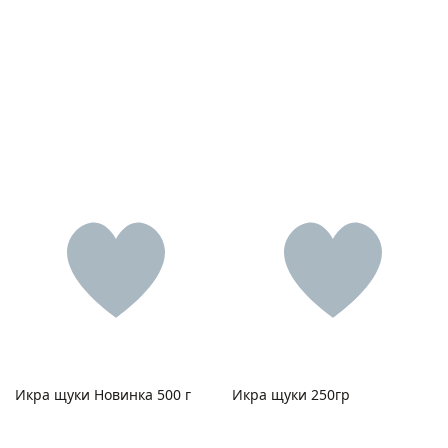
Отправляя форму, я соглашаюсь на
обработку
персональных данных
Отправляя форму, я соглашаюсь с
политикой
конфиденциальности
Нажимая на кнопку "Перезвоните мне", я даю согласие на
обработку персональных данных
Икра щуки Новинка 500 г
Икра щуки 250гр