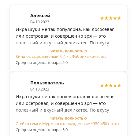
Алексей
04.10.2023
Икра щуки не так популярна, как лососевая
или осетровая, и совершенно зря — это
полезный и вкусный деликатес. По вкусу
щучья икра немного напоминает черную, но
читать полностью
имеет свои узнаваемые оттенки. Умеренно-
Киндюк сыровяленый, 0.4 кг, Фабрика качества
соленый хорошо выраженный, но
Средняя оценка товара: 5.0
ненавязчивый вкус щучьей икры отлично
подходит для создания изысканных закусок.
Пользователь
Упругие золотистые икринки хорошо
намазывать на бутерброды или выкладывать
04.10.2023
на тарталетки. Самый простой, но очень
Икра щуки не так популярна, как лососевая
вкусный способ подачи: выложить икру щуки
или осетровая, и совершенно зря — это
на ржаной хлеб и подавать с отварным
полезный и вкусный деликатес. По вкусу
картофелем, посыпанным зеленью. Купить
щучья икра немного напоминает черную, но
читать полностью
банку икры 250 грамм по ценам
имеет свои узнаваемые оттенки. Умеренно-
ниже
Стейки семги Мурманск охлажденные ~350-450 г в шт
среднего вы можете в нашем интернет-
соленый хорошо выраженный, но
Средняя оценка товара: 5.0
магазине.
ненавязчивый вкус щучьей икры отлично