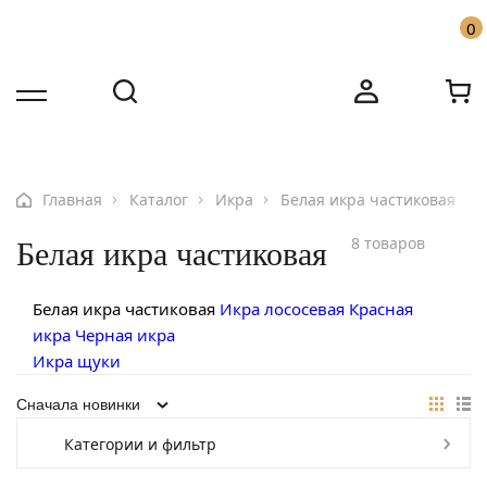
0
Бесплатная доставка по Москве от 10000 ₽
Имя
Имя
Звоните: +7 916 455-91-31
Номер телефона
Номер телефона
Главная
Каталог
Икра
Белая икра частиковая
8 товаров
Белая икра частиковая
Белая икра частиковая
Икра лососевая
Красная
икра
Черная икра
Икра щуки
Категории и фильтр
Ваш вопрос