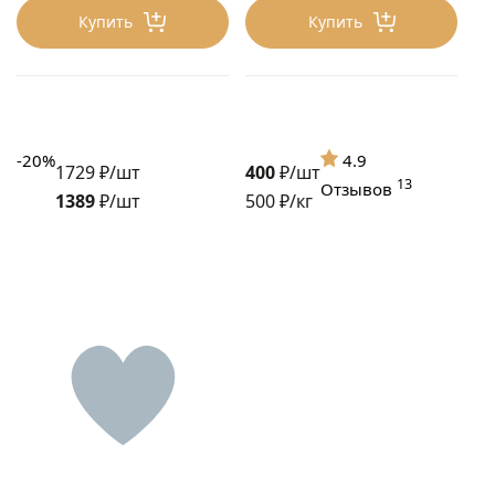
13
Отзывов
Купить
Купить
-20%
4.9
1729 ₽/шт
400
₽/шт
13
Отзывов
1389
₽/шт
500 ₽/кг