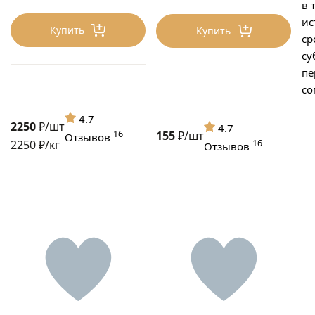
в 
ис
Купить
Купить
ср
су
пе
со
4.7
2250
₽/шт
4.7
16
155
₽/шт
Отзывов
2250 ₽/кг
16
Отзывов