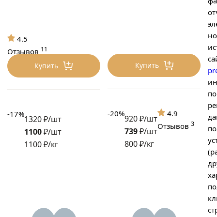
фа
от
эл
но
4.5
ис
11
Отзывов
са
Купить
Купить
pr
ин
по
ре
-20%
4.9
-17%
да
920 ₽/шт
1320 ₽/шт
3
Отзывов
по
739
₽/шт
1100
₽/шт
ус
800 ₽/кг
1100 ₽/кг
(р
др
ха
по
кл
ст