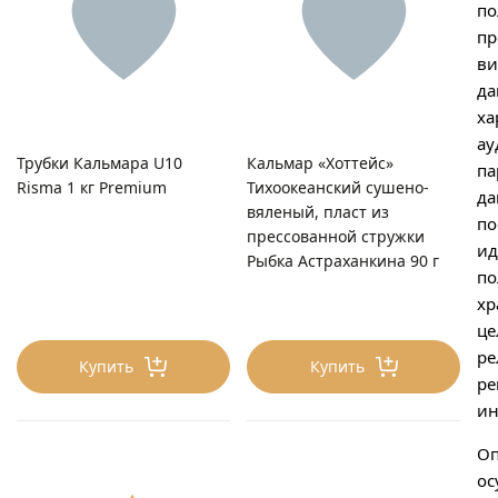
по
пр
ви
да
ха
ау
Трубки Кальмара U10
Кальмар «Хоттейс»
па
Risma 1 кг Premium
Тихоокеанский сушено-
да
вяленый, пласт из
по
прессованной стружки
ид
Рыбка Астраханкина 90 г
по
хр
це
ре
Купить
Купить
ре
ин
Оп
ос