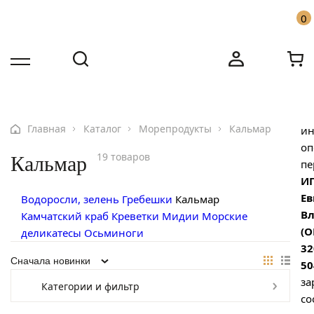
×
0
Со
са
пе
Бесплатная доставка по Москве от 10000 ₽
Имя
Имя
На
Звоните: +7 916 455-91-31
св
Номер телефона
Номер телефона
Главная
Каталог
Морепродукты
Кальмар
ин
оп
19 товаров
Кальмар
пе
ИП
Ев
Водоросли, зелень
Гребешки
Кальмар
В
Камчатский краб
Креветки
Мидии
Морские
(
деликатесы
Осьминоги
32
50
за
Категории и фильтр
Ваш вопрос
со