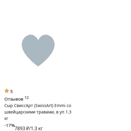
5
12
Отзывов
Сыр СвиссАрт (SwissArt) Emmi со
швейцарскими травами, в уп 1.3
кг
-17%
7893 ₽/1.3 кг