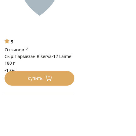
5
5
Отзывов
Сыр Пармезан Riserva-12 Laime
180 г
-17%
660 ₽/шт
Купить
550
₽/шт