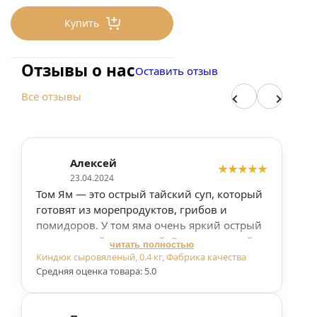
6578
₽/1.3 кг
Купить
5060 ₽/кг
Отзывы о нас
Оставить отзыв
Все отзывы
Алексей
23.04.2024
Том Ям — это острый тайский суп, который
готовят из морепродуктов, грибов и
помидоров. У том яма очень яркий острый
вкус с легкой кислинкой. Замороженный
читать полностью
суп Том Ям — это удобный способ
Киндюк сыровяленый, 0.4 кг, Фабрика качества
насладиться традиционным тайским
Средняя оценка товара: 5.0
блюдом. Не нужно закупать все
ингредиенты с нуля, тратить время на