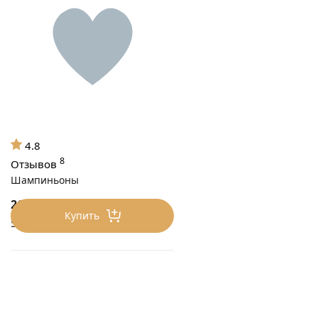
4.8
8
Отзывов
Шампиньоны
265
₽/0.5 кг
Купить
530 ₽/кг