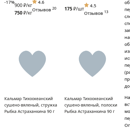
-17%
4.6
об
900 ₽/кг
4.5
175
₽/шт
20
пе
Отзывов
13
750
₽/кг
Отзывов
с
сп
за
на
об
из
ис
пе
(р
пр
до
На
Кальмар Тихоокеанский
Кальмар Тихоокеанский
вс
сушено-вяленый, стружка
сушено-вяленый, полоски
мо
Рыбка Астраханкина 90 г
Рыбка Астраханкина 90 г
пе
Оп