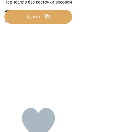
Чернослив без косточки весовой
450
₽/0.5 кг
Купить
900 ₽/кг