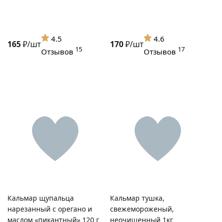
4.5
4.6
165
₽/шт
170
₽/шт
15
17
Отзывов
Отзывов
Кальмар щупальца
Кальмар тушка,
нарезанный с орегано и
свежемороженый,
маслом «пикантный» 120 г
неочищенный 1кг