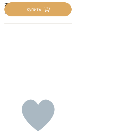
250
₽/0.1 кг
Купить
2500 ₽/кг