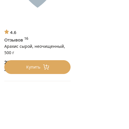
4.6
16
Отзывов
Арахис сырой, неочищенный,
500 г
225
₽/0.5 кг
Купить
450 ₽/кг