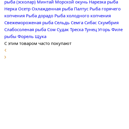
рыба (эсколар)
Минтай
Морской окунь
Нарезка рыба
Нерка
Осетр
Охлажденная рыба
Палтус
Рыба горячего
копчения
Рыба дорадо
Рыба холодного копчения
Свежемороженая рыба
Сельдь
Семга
Сибас
Скумбрия
Слабосоленая рыба
Сом
Судак
Треска
Тунец
Угорь
Филе
рыбы
Форель
Щука
С этим товаром часто покупают