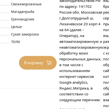
законодательством РФ
яз
Свежемороженые
по адресу: 141702
бра
Магаданрыба
Россия обл. Московская
ре
г.Долгопрудный ш.
сер
Гренландские
Лихачевское 20 корп 4
пр
Целые
кв 64 (далее –
пол
Сухая заморозка
Оператор), на
яз
автоматизированную и
ра
70/90
неавтоматизированную
экр
обработку моих
с к
персональных данных,
по
В корзину
в том числе с
об
использованием
сай
интернет-сервисов
ко
Google analytics,
по
Яндекс.Метрика, в
об
соответствии со
сай
следующим перечнем:
вз
пол