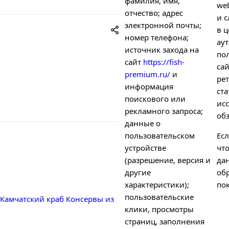
фамилия, имя,
we
отчество; адрес
и с
электронной почты;
в ц
номер телефона;
ау
источник захода на
по
сайт
https://fish-
са
premium.ru/
и
рет
информация
ст
поискового или
ис
рекламного запроса;
об
данные о
пользовательском
Есл
устройстве
чт
(разрешение, версия и
да
другие
об
характеристики);
пок
пользовательские
Камчатский краб
Консервы из
клики, просмотры
страниц, заполнения