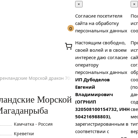
×
×
Согласие посетителя
По
сайта на обработку
ис
0
персональных данных
coo
Настоящим свободно,
Пр
своей волей и в своем
ис
интересе даю согласие
сай
оператору
сог
персональных данных
об
гренландские Морской дракон 70/90 Магаданрыба
ИП Дубоделов
coo
х
Евгений
(п
Владимирович
да
нландские Морской
(ОГРНИП
со
Магаданрыба
320508100154732, ИНН
св
504216988803)
,
ме
зарегистрированным в
тип
Камчатка - Россия
соответствии с
вер
Креветки