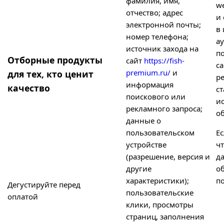
фамилия, имя,
w
отчество; адрес
и 
электронной почты;
в 
номер телефона;
а
источник захода на
п
Отборные продукты
сайт
https://fish-
с
premium.ru/
и
для тех, кто ценит
ре
информация
качество
с
поискового или
и
рекламного запроса;
о
данные о
пользовательском
Ес
устройстве
ч
(разрешение, версия и
д
другие
о
характеристики);
по
Дегустируйте перед
пользовательские
оплатой
клики, просмотры
страниц, заполнения