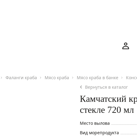
Номер телефона
Номер телефона
Фаланги краба
Мясо краба
Мясо краба в банке
Конс
Отправляя форму, я соглашаюсь на
обработку персональны
Вернуться в каталог
данных
Камчатский кр
стекле 720 мл
Отправляя форму, я соглашаюсь с
политикой
Место вылова
конфиденциальности
Нажимая на кнопку "Перезвоните мне", я даю согласие на
Вид морепродукта
обработку персональных данных