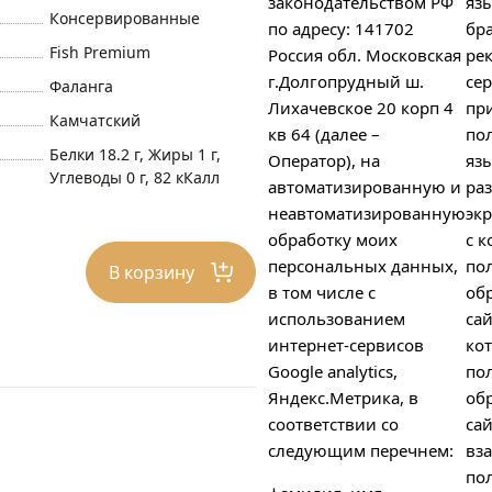
законодательством РФ
яз
Консервированные
по адресу: 141702
бра
Fish Premium
Россия обл. Московская
ре
г.Долгопрудный ш.
сер
Фаланга
Лихачевское 20 корп 4
пр
Камчатский
кв 64 (далее –
пол
Белки 18.2 г, Жиры 1 г,
Оператор), на
яз
Углеводы 0 г, 82 кКалл
автоматизированную и
ра
неавтоматизированную
экр
обработку моих
с к
персональных данных,
по
В корзину
в том числе с
об
использованием
сай
интернет-сервисов
ко
Google analytics,
по
Яндекс.Метрика, в
об
соответствии со
сай
следующим перечнем:
вз
пол