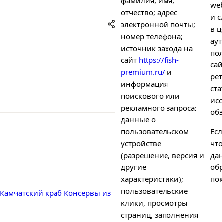
фамилия, имя,
we
отчество; адрес
и с
электронной почты;
в ц
номер телефона;
ау
источник захода на
по
сайт
https://fish-
са
premium.ru/
и
рет
информация
ст
поискового или
ис
рекламного запроса;
об
данные о
пользовательском
Есл
устройстве
чт
(разрешение, версия и
да
другие
об
характеристики);
пок
пользовательские
Камчатский краб
Консервы из
клики, просмотры
страниц, заполнения