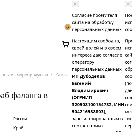
×
×
Согласие посетителя
По
сайта на обработку
ис
0
персональных данных
coo
Настоящим свободно,
Пр
своей волей и в своем
ис
интересе даю согласие
сай
оператору
сог
персональных данных
об
ервы из морепродуктов
Камчатский краб фаланга в стекле 7
ИП Дубоделов
coo
х
Евгений
(п
Владимирович
да
аб фаланга в
(ОГРНИП
со
320508100154732, ИНН
св
504216988803)
,
ме
зарегистрированным в
тип
Россия
соответствии с
вер
Краб