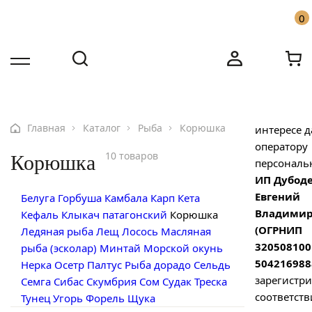
×
0
Согласие п
сайта на о
персональ
Бесплатная доставка по Москве от 10000 ₽
Имя
Имя
Настоящим
Звоните: +7 916 455-91-31
своей воле
Номер телефона
Номер телефона
Главная
Каталог
Рыба
Корюшка
интересе д
оператору
10 товаров
Корюшка
персональ
ИП Дубод
Евгений
Белуга
Горбуша
Камбала
Карп
Кета
Владимир
Кефаль
Клыкач патагонский
Корюшка
(ОГРНИП
Ледяная рыба
Лещ
Лосось
Масляная
320508100
рыба (эсколар)
Минтай
Морской окунь
504216988
Нерка
Осетр
Палтус
Рыба дорадо
Сельдь
зарегистр
Семга
Сибас
Скумбрия
Сом
Судак
Треска
Ваш вопрос
соответств
Тунец
Угорь
Форель
Щука