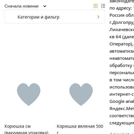
законодат
по адресу:
Россия обл
Категории и фильтр
Отправляя форму, я соглашаюсь на
обработку
г.Долгопр
персональных данных
Лихачевско
кв 64 (дале
Оператор),
автоматиз
Отправляя форму, я соглашаюсь с
политикой
неавтомат
конфиденциальности
обработку
персональ
в том числ
использов
интернет-
Нажимая на кнопку "Перезвоните мне", я даю согласие на
обработку персональных данных
Google anal
Яндекс.Мет
соответств
следующим
Корюшка см
Корюшка вяленая 500
(вакуумная упаковка)
г