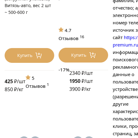
фамилия, 
Витязь-авто, вес 2 шт
отчество; 
~ 500-600 г
электронн
номер тел
источник з
4.7
16
сайт
https:/
Отзывов
premium.ru
информац
Купить
Купить
поисковог
рекламного
-17%
2340 ₽/шт
данные о
5
1950
₽/шт
425
₽/шт
пользоват
1
Отзывов
3900 ₽/кг
устройстве
850 ₽/кг
(разрешени
другие
характерис
пользоват
клики, пр
страниц, 