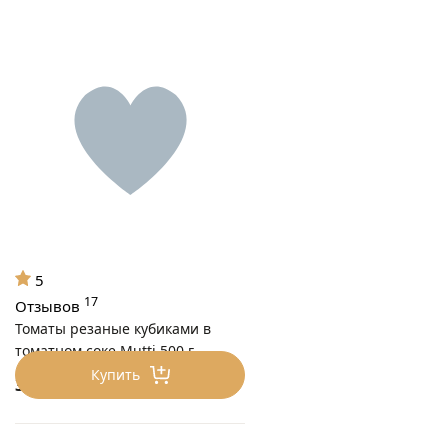
5
17
Отзывов
Томаты резаные кубиками в
томатном соке Mutti 500 г
Купить
380
₽/шт