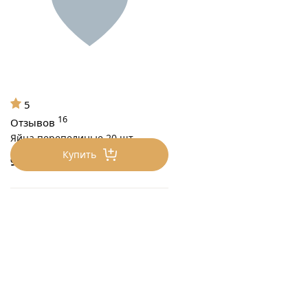
5
16
Отзывов
Яйца перепелиные 20 шт
Купить
90
₽/шт