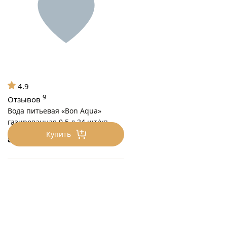
4.9
9
Отзывов
Вода питьевая «Bon Aqua»
газированная 0.5 л 24 шт/уп
Купить
869
₽/уп