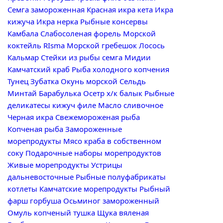
Семга замороженная
Красная икра кета
Икра
кижуча
Икра нерка
Рыбные консервы
Камбала
Слабосоленая форель
Морской
коктейль RIsma
Морской гребешок
Лосось
Кальмар
Стейки из рыбы семга
Мидии
Камчатский краб
Рыба холодного копчения
Тунец
Зубатка
Окунь морской
Сельдь
Минтай
Барабулька
Осетр х/к балык
Рыбные
деликатесы кижуч филе
Масло сливочное
Черная икра
Свежемороженая рыба
Копченая рыба
Замороженные
морепродукты
Мясо краба в собственном
соку
Подарочные наборы морепродуктов
Живые морепродукты
Устрицы
дальневосточные
Рыбные полуфабрикаты
котлеты
Камчатские морепродукты
Рыбный
фарш горбуша
Осьминог замороженный
Омуль копченый тушка
Щука вяленая