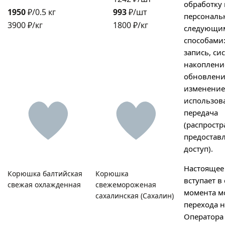
обработку
1950
₽/0.5 кг
993
₽/шт
персональ
3900 ₽/кг
1800 ₽/кг
следующи
способами:
запись, си
накопление
обновлени
изменение
использов
передача
(распростр
предостав
доступ).
Настоящее
Корюшка балтийская
Корюшка
вступает в 
свежая охлажденная
свежемороженая
момента м
сахалинская (Сахалин)
перехода н
Оператора 