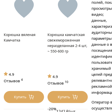
полей, пок
просмотры
видео;
данные,
характери
аудиторны
Корюшка вяленая
Корюшка камчатская
параметры 
Камчатка
свежемороженная
данные о 
неразделанная 2-4 шт,
посещения
~ 550-600 гр
идентифик
пользовате
хранимый в
целей пре
4.9
4.9
4
релевантн
Отзывов
10
Отзывов
рекламной
информац
Купить
Купить
Оператор 
осуществл
-20%
1242 ₽/шт