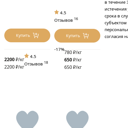
в течение 
истечения
4.5
срока в сл
16
Отзывов
субъектом
персональ
Купить
Купить
согласия н
-17%
780 ₽/кг
4.5
2200
₽/кг
650
₽/кг
18
Отзывов
2200 ₽/кг
650 ₽/кг