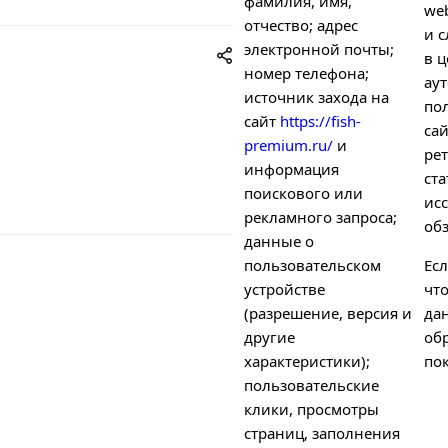
фамилия, имя,
we
отчество; адрес
и с
электронной почты;
в ц
номер телефона;
ау
источник захода на
по
сайт
https://fish-
са
premium.ru/
и
рет
информация
ст
поискового или
ис
рекламного запроса;
об
данные о
пользовательском
Есл
устройстве
чт
(разрешение, версия и
да
другие
об
характеристики);
пок
пользовательские
клики, просмотры
страниц, заполнения