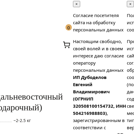
×
×
Согласие посетителя
По
сайта на обработку
ис
0
персональных данных
coo
Настоящим свободно,
Пр
своей волей и в своем
ис
интересе даю согласие
сай
оператору
сог
персональных данных
об
ИП Дубоделов
coo
х
Евгений
(п
Владимирович
да
дальневосточный
(ОГРНИП
со
одарочный)
320508100154732, ИНН
св
504216988803)
,
ме
зарегистрированным в
тип
~2-2.5 кг
соответствии с
вер