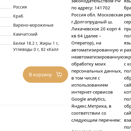
законодательством РФ
яз
Россия
по адресу: 141702
бра
Россия обл. Московская
ре
Краб
г.Долгопрудный ш.
сер
Варено-мороженые
Лихачевское 20 корп 4
пр
Камчатский
кв 64 (далее –
пол
Оператор), на
яз
Белки 18.2 г, Жиры 1 г,
Углеводы 0 г, 82 кКалл
автоматизированную и
ра
неавтоматизированную
экр
обработку моих
с к
персональных данных,
по
В корзину
в том числе с
об
использованием
сай
интернет-сервисов
ко
Google analytics,
по
Яндекс.Метрика, в
об
соответствии со
сай
следующим перечнем:
вз
пол