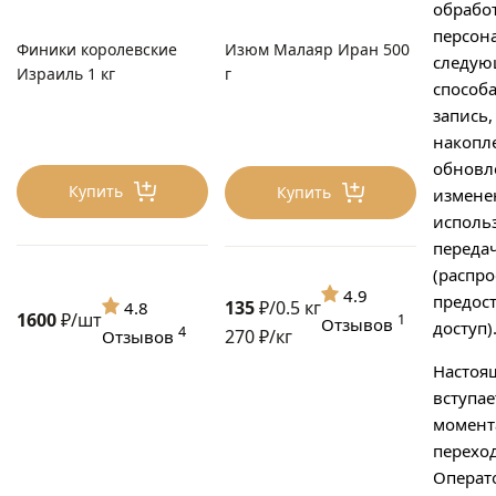
обрабо
персон
Финики королевские
Изюм Малаяр Иран 500
следу
Израиль 1 кг
г
способа
запись,
накопл
обновл
Купить
Купить
измене
исполь
переда
(распро
4.9
предос
135
₽/0.5 кг
4.8
1600
₽/шт
1
Отзывов
доступ)
4
270 ₽/кг
Отзывов
Настоя
вступае
момент
переход
Операто