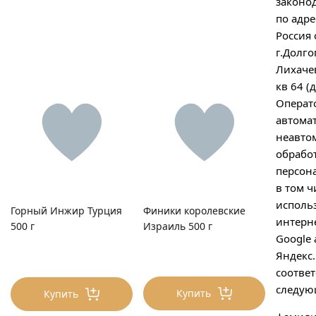
законо
по адре
Россия 
Отправляя форму, я соглашаюсь на
обработку
г.Долг
персональных данных
Лихачев
кв 64 (
Операто
автома
Отправляя форму, я соглашаюсь с
политикой
неавто
конфиденциальности
обрабо
персон
в том ч
исполь
Горный Инжир Турция
Финики королевские
интерн
500 г
Израиль 500 г
Нажимая на кнопку "Перезвоните мне", я даю согласие на
обработку персональных данных
Google a
Яндекс.
соответ
следую
Купить
Купить