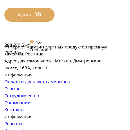
Купить
4.6
380
₽/0.5 кг
Интернет-магазин элитных продуктов премиум
5
Отзывов
750 ₽/кг
качества. Розница.
Адрес для самовывоза: Москва, Дмитровское
шоссе, 163А, корп. 1
Информация
Оплата и доставка, самовывоз
Отзывы
Сотрудничество
О компании
Контакты
Информация
Рецепты