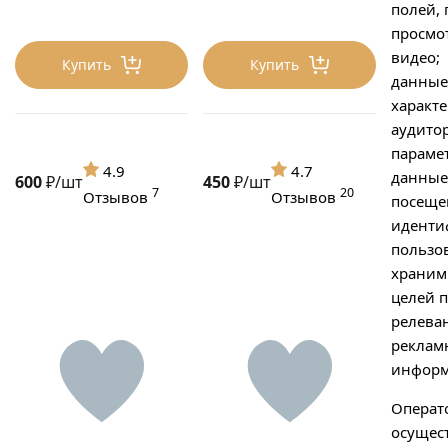
полей, 
просмо
видео;
Купить
Купить
данные
характ
аудито
парамет
4.9
4.7
данные
600
₽/шт
450
₽/шт
7
20
Отзывов
Отзывов
посеще
иденти
пользов
хранимы
целей 
релева
реклам
информ
Операт
осущес