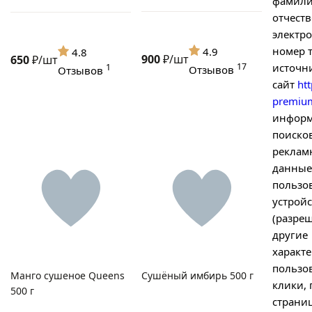
фамили
отчеств
электр
номер 
4.9
4.8
900
₽/шт
650
₽/шт
17
источни
1
Отзывов
Отзывов
сайт
htt
premium
информ
поиско
рекламн
данные
пользо
устройс
(разреш
другие
характе
пользо
Манго сушеное Queens
Сушёный имбирь 500 г
клики,
500 г
страни