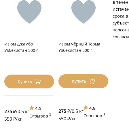
в течен
истече
срока в
субъек
персон
согласи
Изюм Джамбо
Изюм чёрный Терма
Узбекистан 500 г
Узбекистан 500 г
Купить
Купить
4.8
4.5
275
₽/0.5 кг
275
₽/0.5 кг
1
5
Отзывов
Отзывов
550 ₽/кг
550 ₽/кг