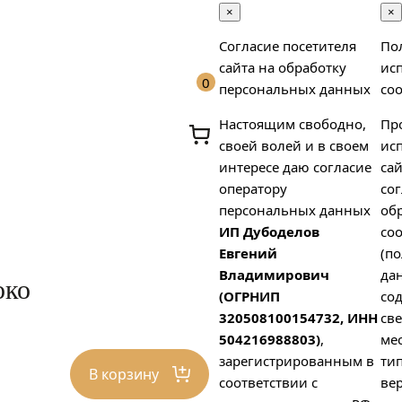
×
×
Согласие посетителя
По
сайта на обработку
ис
0
персональных данных
coo
Настоящим свободно,
Пр
своей волей и в своем
ис
интересе даю согласие
сай
оператору
сог
персональных данных
об
ИП Дубоделов
coo
х
Евгений
(п
Владимирович
да
око
(ОГРНИП
со
320508100154732, ИНН
св
504216988803)
,
ме
зарегистрированным в
тип
В корзину
соответствии с
вер