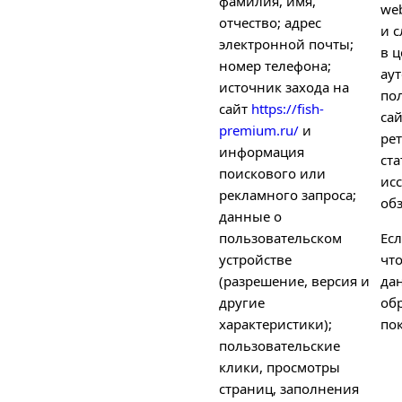
фамилия, имя,
we
отчество; адрес
и с
электронной почты;
в ц
номер телефона;
ау
источник захода на
по
сайт
https://fish-
са
premium.ru/
и
рет
информация
ст
поискового или
ис
рекламного запроса;
об
данные о
пользовательском
Есл
устройстве
чт
(разрешение, версия и
да
другие
об
характеристики);
пок
пользовательские
клики, просмотры
страниц, заполнения