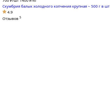
700
₽/шт
1400 ₽/кг
Скумбрия балык холодного копчения крупная ~ 500 г в шт
4.9
5
Отзывов