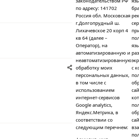
законодательством РФ
яз
по адресу: 141702
бра
Россия обл. Московская
ре
г.Долгопрудный ш.
сер
Лихачевское 20 корп 4
пр
кв 64 (далее –
пол
Оператор), на
яз
автоматизированную и
ра
неавтоматизированную
экр
обработку моих
с к
персональных данных,
по
в том числе с
об
использованием
сай
интернет-сервисов
ко
Google analytics,
по
Яндекс.Метрика, в
об
соответствии со
сай
следующим перечнем:
вз
пол