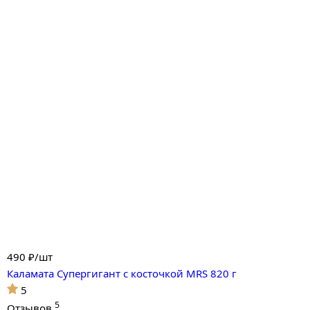
490
₽/шт
Каламата Супергигант с косточкой MRS 820 г
5
5
Отзывов