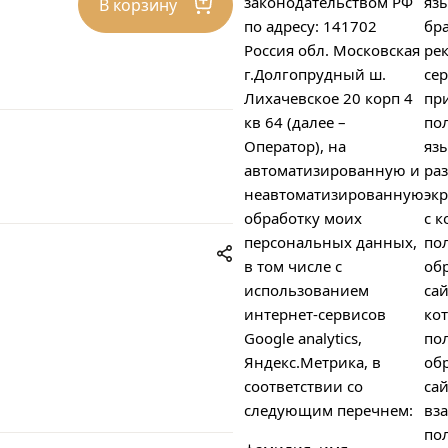
законодательством РФ
яз
В корзину
по адресу: 141702
бра
Россия обл. Московская
ре
г.Долгопрудный ш.
сер
Лихачевское 20 корп 4
пр
кв 64 (далее –
пол
Оператор), на
яз
автоматизированную и
ра
неавтоматизированную
экр
обработку моих
с к
персональных данных,
по
в том числе с
об
использованием
сай
интернет-сервисов
ко
Google analytics,
по
Яндекс.Метрика, в
об
соответствии со
сай
следующим перечнем:
вз
пол