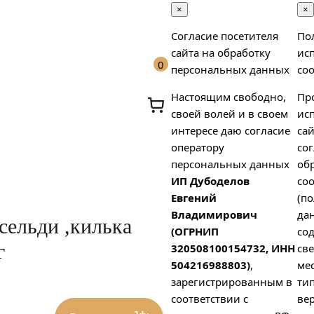
×
×
Согласие посетителя
По
сайта на обработку
ис
0
персональных данных
coo
Настоящим свободно,
Пр
своей волей и в своем
ис
интересе даю согласие
сай
оператору
сог
персональных данных
об
ИП Дубоделов
coo
х
Евгений
(п
Владимирович
да
сельди ,килька
(ОГРНИП
со
г
320508100154732, ИНН
св
504216988803)
,
ме
зарегистрированным в
тип
соответствии с
вер