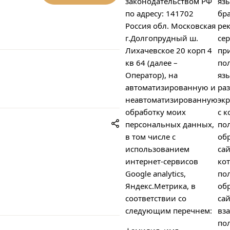
законодательством РФ
яз
по адресу: 141702
бра
Россия обл. Московская
ре
г.Долгопрудный ш.
сер
Лихачевское 20 корп 4
пр
кв 64 (далее –
пол
Оператор), на
яз
автоматизированную и
ра
неавтоматизированную
экр
обработку моих
с к
персональных данных,
по
в том числе с
об
использованием
сай
интернет-сервисов
ко
Google analytics,
по
Яндекс.Метрика, в
об
соответствии со
сай
следующим перечнем:
вз
пол