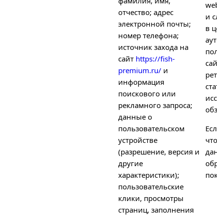
фамилия, имя,
we
отчество; адрес
и с
электронной почты;
в ц
номер телефона;
ау
источник захода на
по
сайт
https://fish-
са
premium.ru/
и
рет
информация
ст
поискового или
ис
рекламного запроса;
об
данные о
пользовательском
Есл
устройстве
чт
(разрешение, версия и
да
другие
об
характеристики);
пок
пользовательские
клики, просмотры
страниц, заполнения