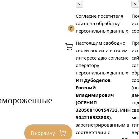
×
×
Согласие посетителя
По
сайта на обработку
ис
0
персональных данных
coo
Настоящим свободно,
Пр
своей волей и в своем
ис
интересе даю согласие
сай
оператору
сог
персональных данных
об
ИП Дубоделов
coo
х
Евгений
(п
Владимирович
да
замороженные
(ОГРНИП
со
320508100154732, ИНН
св
504216988803)
,
ме
зарегистрированным в
тип
соответствии с
вер
В корзину