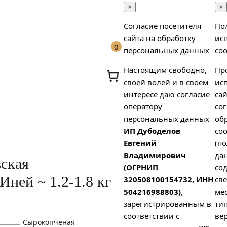
×
×
Согласие посетителя
По
сайта на обработку
ис
0
персональных данных
coo
Настоящим свободно,
Пр
своей волей и в своем
ис
интересе даю согласие
сай
оператору
сог
персональных данных
об
ИП Дубоделов
coo
х
Евгений
(п
Владимирович
да
ская
(ОГРНИП
со
Иней ~ 1.2-1.8 кг
320508100154732, ИНН
св
504216988803)
,
ме
зарегистрированным в
тип
соответствии с
вер
Сырокопченая