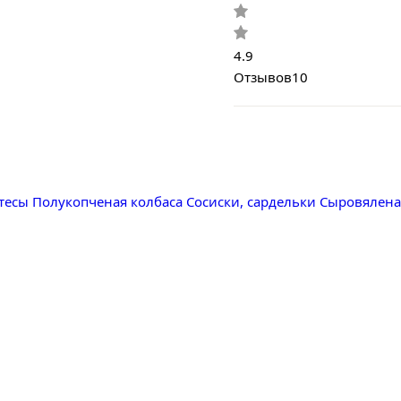
4.9
Отзывов
10
тесы
Полукопченая колбаса
Сосиски, сардельки
Сыровялена