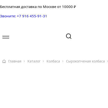
Бесплатная доставка по Москве от 10000 ₽
Звоните: +7 916 455-91-31
Имя
Имя
Ваш вопрос
Главная
Каталог
Колбаса
Сырокопченая колбаса