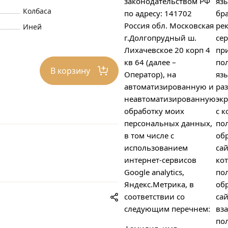
законодательством РФ
яз
Колбаса
по адресу: 141702
бра
Россия обл. Московская
ре
Иней
г.Долгопрудный ш.
сер
Лихачевское 20 корп 4
пр
кв 64 (далее –
пол
В корзину
Оператор), на
яз
автоматизированную и
ра
неавтоматизированную
экр
обработку моих
с к
персональных данных,
по
в том числе с
об
использованием
сай
интернет-сервисов
ко
Google analytics,
по
Яндекс.Метрика, в
об
соответствии со
сай
следующим перечнем:
вз
пол