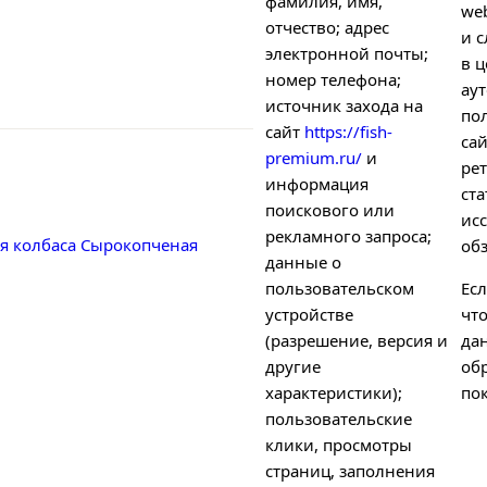
фамилия, имя,
we
отчество; адрес
и с
электронной почты;
в ц
номер телефона;
ау
источник захода на
по
сайт
https://fish-
са
premium.ru/
и
рет
информация
ст
поискового или
ис
рекламного запроса;
я колбаса
Сырокопченая
об
данные о
пользовательском
Есл
устройстве
чт
(разрешение, версия и
да
другие
об
характеристики);
пок
пользовательские
клики, просмотры
страниц, заполнения