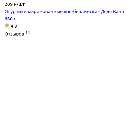
209
₽/шт
Огурчики маринованные «по-берлински» Дядя Ваня
680 г
4.9
14
Отзывов