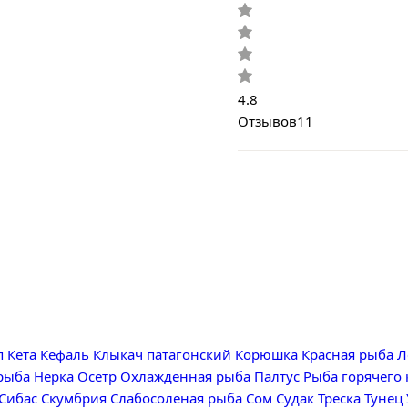
4.8
Отзывов
11
п
Кета
Кефаль
Клыкач патагонский
Корюшка
Красная рыба
Л
рыба
Нерка
Осетр
Охлажденная рыба
Палтус
Рыба горячего
Сибас
Скумбрия
Слабосоленая рыба
Сом
Судак
Треска
Тунец