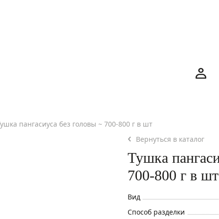
Номер телефона
Номер телефона
Тушка пангасиуса без головы ~ 700-800 г в шт
Отправляя форму, я соглашаюсь на
обработку персональны
Вернуться в каталог
данных
Тушка пангаси
700-800 г в шт
Отправляя форму, я соглашаюсь с
политикой
Вид
конфиденциальности
Нажимая на кнопку "Перезвоните мне", я даю согласие на
Способ разделки
обработку персональных данных