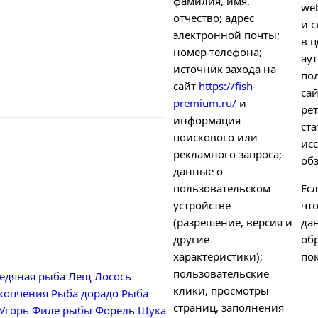
фамилия, имя,
we
отчество; адрес
и с
электронной почты;
в ц
номер телефона;
ау
источник захода на
по
сайт
https://fish-
са
premium.ru/
и
рет
информация
ст
поискового или
ис
рекламного запроса;
об
данные о
пользовательском
Есл
устройстве
чт
(разрешение, версия и
да
другие
об
характеристики);
пок
пользовательские
едяная рыба
Лещ
Лосось
клики, просмотры
 копчения
Рыба дорадо
Рыба
страниц, заполнения
Угорь
Филе рыбы
Форель
Щука