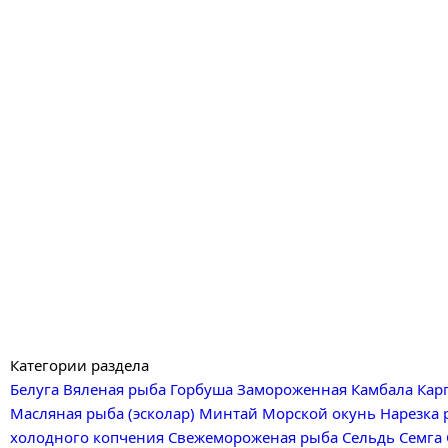
Категории раздела
Белуга
Вяленая рыба
Горбуша
Замороженная
Камбала
Кар
Масляная рыба (эсколар)
Минтай
Морской окунь
Нарезка 
холодного копчения
Свежемороженая рыба
Сельдь
Семга