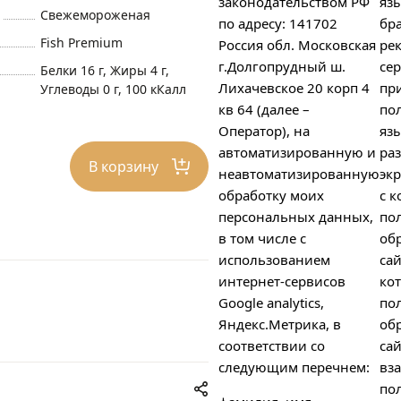
законодательством РФ
яз
Свежемороженая
по адресу: 141702
бра
Fish Premium
Россия обл. Московская
ре
г.Долгопрудный ш.
сер
Белки 16 г, Жиры 4 г,
Лихачевское 20 корп 4
пр
Углеводы 0 г, 100 кКалл
кв 64 (далее –
пол
Оператор), на
яз
автоматизированную и
ра
В корзину
неавтоматизированную
экр
обработку моих
с к
персональных данных,
по
в том числе с
об
использованием
сай
интернет-сервисов
ко
Google analytics,
по
Яндекс.Метрика, в
об
соответствии со
сай
следующим перечнем:
вз
пол