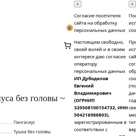
×
×
Согласие посетителя
По
сайта на обработку
ис
0
персональных данных
coo
Настоящим свободно,
Пр
своей волей и в своем
ис
интересе даю согласие
сай
оператору
сог
персональных данных
об
ИП Дубоделов
coo
х
Евгений
(п
Владимирович
да
уса без головы ~
(ОГРНИП
со
320508100154732, ИНН
св
504216988803)
,
ме
зарегистрированным в
тип
Пангасиус
соответствии с
вер
Тушка без головы