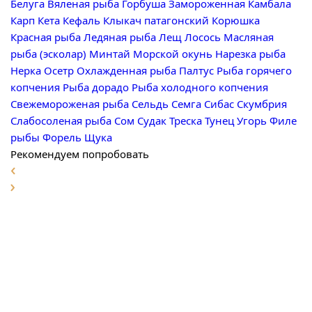
Белуга
Вяленая рыба
Горбуша
Замороженная
Камбала
Карп
Кета
Кефаль
Клыкач патагонский
Корюшка
Красная рыба
Ледяная рыба
Лещ
Лосось
Масляная
рыба (эсколар)
Минтай
Морской окунь
Нарезка рыба
Нерка
Осетр
Охлажденная рыба
Палтус
Рыба горячего
копчения
Рыба дорадо
Рыба холодного копчения
Свежемороженая рыба
Сельдь
Семга
Сибас
Скумбрия
Слабосоленая рыба
Сом
Судак
Треска
Тунец
Угорь
Филе
рыбы
Форель
Щука
Рекомендуем попробовать