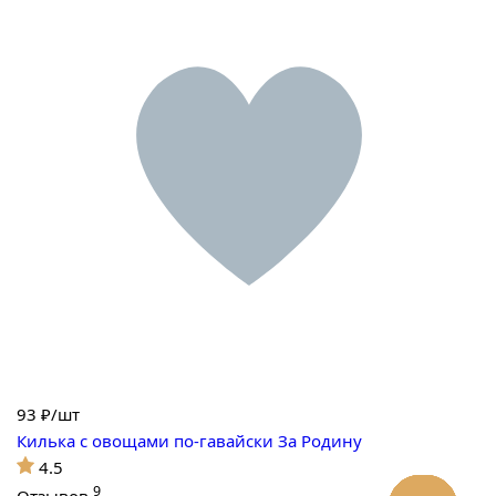
93
₽/шт
Килька с овощами по-гавайски За Родину
4.5
9
Отзывов