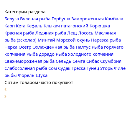
Категории раздела
Белуга
Вяленая рыба
Горбуша
Замороженная
Камбала
Карп
Кета
Кефаль
Клыкач патагонский
Корюшка
Красная рыба
Ледяная рыба
Лещ
Лосось
Масляная
рыба (эсколар)
Минтай
Морской окунь
Нарезка рыба
Нерка
Осетр
Охлажденная рыба
Палтус
Рыба горячего
копчения
Рыба дорадо
Рыба холодного копчения
Свежемороженая рыба
Сельдь
Семга
Сибас
Скумбрия
Слабосоленая рыба
Сом
Судак
Треска
Тунец
Угорь
Филе
рыбы
Форель
Щука
С этим товаром часто покупают