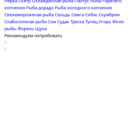
Нерка
Осетр
Охлажденная рыба
Палтус
Рыба горячего
копчения
Рыба дорадо
Рыба холодного копчения
Свежемороженая рыба
Сельдь
Семга
Сибас
Скумбрия
Слабосоленая рыба
Сом
Судак
Треска
Тунец
Угорь
Филе
рыбы
Форель
Щука
Рекомендуем попробовать