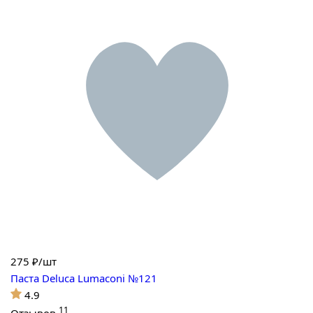
275
₽/шт
Паста Deluca Lumaconi №121
4.9
11