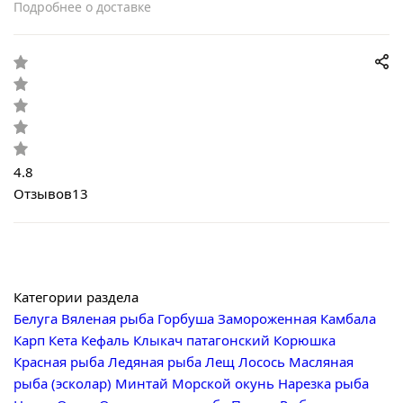
Подробнее о доставке
4.8
Отзывов
13
Категории раздела
Белуга
Вяленая рыба
Горбуша
Замороженная
Камбала
Карп
Кета
Кефаль
Клыкач патагонский
Корюшка
Красная рыба
Ледяная рыба
Лещ
Лосось
Масляная
рыба (эсколар)
Минтай
Морской окунь
Нарезка рыба