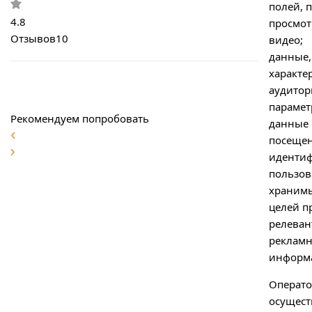
полей, 
4.8
просмот
Отзывов
10
видео;
данные,
характ
аудитор
парамет
Рекомендуем попробовать
данные 
посещен
иденти
пользов
хранимы
целей п
релеван
реклам
информ
Операто
осущест