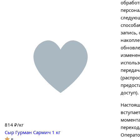
обработ
персон
следую
способа
запись,
накопле
обновле
изменен
использ
передач
(распро
предост
доступ).
Настоящ
вступает
момента
814
₽/кг
переход
Сыр Гурман Сармич 1 кг
Операто
5