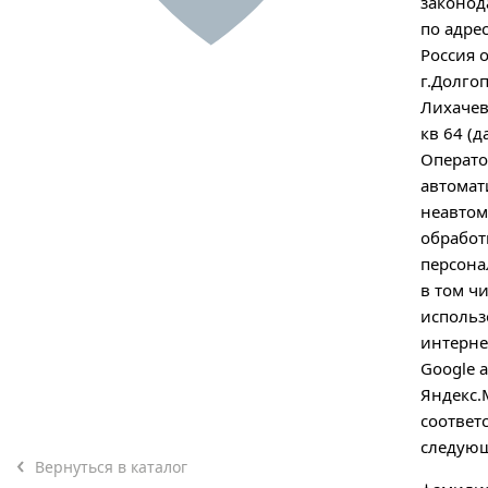
законод
по адре
Россия 
Отправляя форму, я соглашаюсь на
обработку
г.Долго
персональных данных
Лихачев
кв 64 (д
Операто
автомат
Отправляя форму, я соглашаюсь с
политикой
неавто
конфиденциальности
обработ
персона
в том чи
исполь
интерне
Нажимая на кнопку "Перезвоните мне", я даю согласие на
обработку персональных данных
Google a
Яндекс.
соответ
следую
Вернуться в каталог