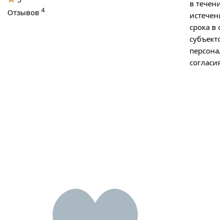
в течени
4
Отзывов
истечен
срока в
субъект
персон
согласия