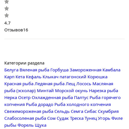
4.7
Отзывов
16
Категории раздела
Белуга
Вяленая рыба
Горбуша
Замороженная
Камбала
Карп
Кета
Кефаль
Клыкач патагонский
Корюшка
Красная рыба
Ледяная рыба
Лещ
Лосось
Масляная
рыба (эсколар)
Минтай
Морской окунь
Нарезка рыба
Нерка
Осетр
Охлажденная рыба
Палтус
Рыба горячего
копчения
Рыба дорадо
Рыба холодного копчения
Свежемороженая рыба
Сельдь
Семга
Сибас
Скумбрия
Слабосоленая рыба
Сом
Судак
Треска
Тунец
Угорь
Филе
рыбы
Форель
Щука