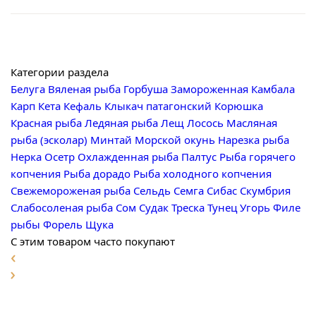
Категории раздела
Белуга
Вяленая рыба
Горбуша
Замороженная
Камбала
Карп
Кета
Кефаль
Клыкач патагонский
Корюшка
Красная рыба
Ледяная рыба
Лещ
Лосось
Масляная
рыба (эсколар)
Минтай
Морской окунь
Нарезка рыба
Нерка
Осетр
Охлажденная рыба
Палтус
Рыба горячего
копчения
Рыба дорадо
Рыба холодного копчения
Свежемороженая рыба
Сельдь
Семга
Сибас
Скумбрия
Слабосоленая рыба
Сом
Судак
Треска
Тунец
Угорь
Филе
рыбы
Форель
Щука
С этим товаром часто покупают