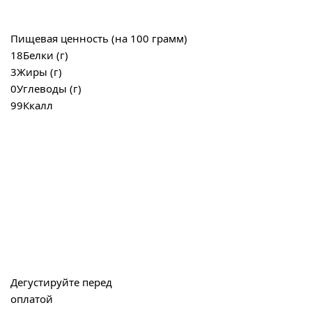
Пищевая ценность (на 100 грамм)
18
Белки (г)
3
Жиры (г)
0
Углеводы (г)
99
Ккалл
Дегустируйте перед
оплатой