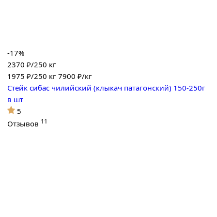
-17%
2370 ₽/250 кг
1975
₽/250 кг
7900 ₽/кг
Стейк сибас чилийский (клыкач патагонский) 150-250г
в шт
5
11
Отзывов