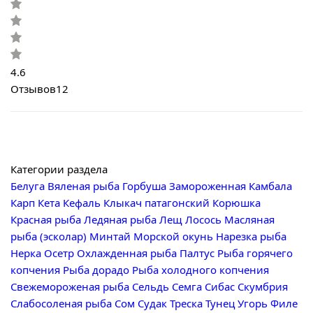
4.6
Отзывов
12
Категории раздела
Белуга
Вяленая рыба
Горбуша
Замороженная
Камбала
Карп
Кета
Кефаль
Клыкач патагонский
Корюшка
Красная рыба
Ледяная рыба
Лещ
Лосось
Масляная
рыба (эсколар)
Минтай
Морской окунь
Нарезка рыба
Нерка
Осетр
Охлажденная рыба
Палтус
Рыба горячего
копчения
Рыба дорадо
Рыба холодного копчения
Свежемороженая рыба
Сельдь
Семга
Сибас
Скумбрия
Слабосоленая рыба
Сом
Судак
Треска
Тунец
Угорь
Филе