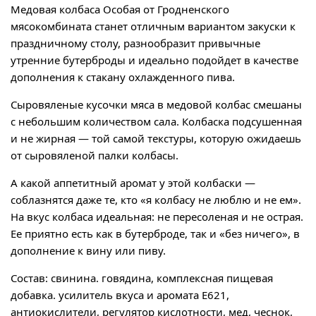
Медовая колбаса Особая от Гродненского
мясокомбината станет отличным вариантом закуски к
праздничному столу, разнообразит привычные
утренние бутерброды и идеально подойдет в качестве
дополнения к стакану охлажденного пива.
Сыровяленые кусочки мяса в медовой колбас смешаны
с небольшим количеством сала. Колбаска подсушенная
и не жирная — той самой текстуры, которую ожидаешь
от сыровяленой палки колбасы.
А какой аппетитный аромат у этой колбаски —
соблазнятся даже те, кто «я колбасу не люблю и не ем».
На вкус колбаса идеальная: не пересоленая и не острая.
Ее приятно есть как в бутерброде, так и «без ничего», в
дополнение к вину или пиву.
Состав: свинина. говядина, комплексная пищевая
добавка. усилитель вкуса и аромата Е621,
антиокислители, регулятор кислотности, мед, чеснок,