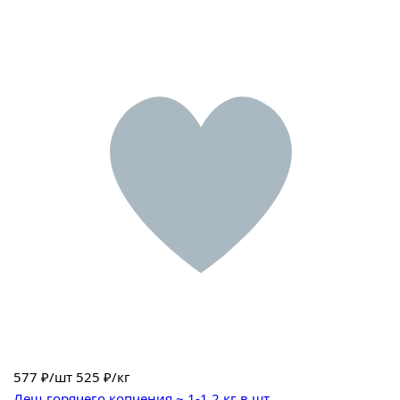
577
₽/шт
525 ₽/кг
Лещ горячего копчения ~ 1-1.2 кг в шт