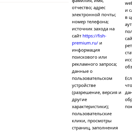
фамилия, имя,
we
отчество; адрес
и с
электронной почты;
в ц
номер телефона;
ау
источник захода на
по
сайт
https://fish-
са
premium.ru/
и
рет
информация
ст
поискового или
ис
рекламного запроса;
об
данные о
пользовательском
Есл
устройстве
чт
(разрешение, версия и
да
другие
об
характеристики);
пок
пользовательские
клики, просмотры
страниц, заполнения