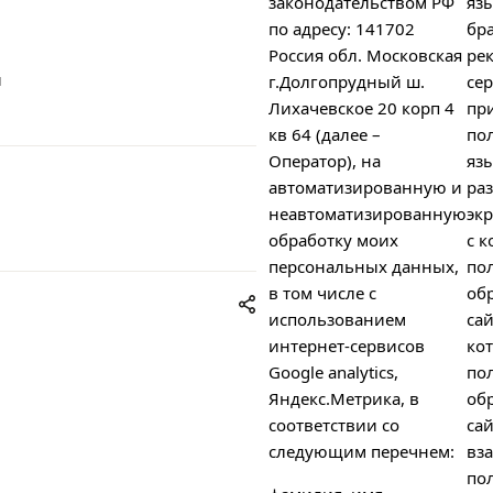
законодательством РФ
яз
по адресу: 141702
бра
Россия обл. Московская
ре
и
г.Долгопрудный ш.
сер
Лихачевское 20 корп 4
пр
кв 64 (далее –
пол
Оператор), на
яз
автоматизированную и
ра
неавтоматизированную
экр
обработку моих
с к
персональных данных,
по
в том числе с
об
использованием
сай
интернет-сервисов
ко
Google analytics,
по
Яндекс.Метрика, в
об
соответствии со
сай
следующим перечнем:
вз
пол