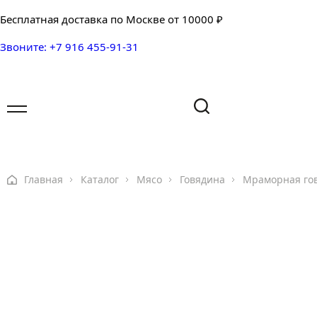
Бесплатная доставка по Москве от 10000 ₽
Звоните: +7 916 455-91-31
Имя
Имя
Ваш вопрос
Главная
Каталог
Мясо
Говядина
Мраморная го