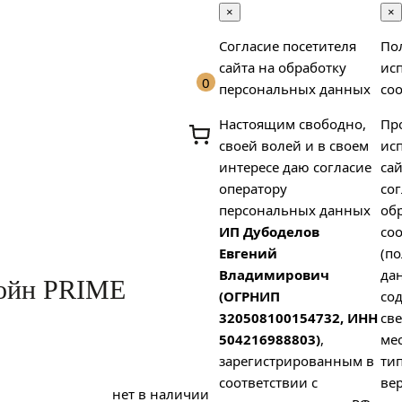
×
×
Согласие посетителя
По
сайта на обработку
ис
0
персональных данных
coo
Настоящим свободно,
Пр
своей волей и в своем
ис
интересе даю согласие
сай
оператору
сог
персональных данных
об
ИП Дубоделов
coo
х
Евгений
(п
Владимирович
да
ойн PRIME
(ОГРНИП
со
320508100154732, ИНН
св
504216988803)
,
ме
зарегистрированным в
тип
соответствии с
вер
нет в наличии