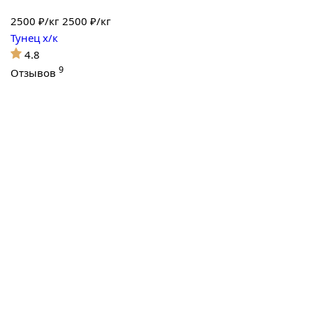
2500
₽/кг
2500 ₽/кг
Тунец х/к
4.8
9
Отзывов