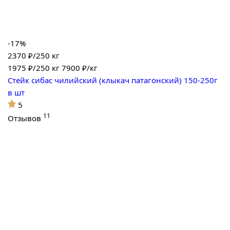
-17%
2370 ₽/250 кг
1975
₽/250 кг
7900 ₽/кг
Стейк сибас чилийский (клыкач патагонский) 150-250г
в шт
5
11
Отзывов