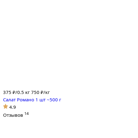
375
₽/0.5 кг
750 ₽/кг
Салат Романо 1 шт ~500 г
4.9
14
Отзывов