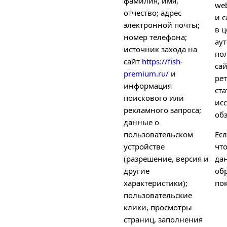
фамилия, имя,
we
отчество; адрес
и с
электронной почты;
в ц
номер телефона;
ау
источник захода на
по
сайт
https://fish-
са
premium.ru/
и
рет
информация
ст
поискового или
ис
рекламного запроса;
об
данные о
пользовательском
Есл
устройстве
чт
(разрешение, версия и
да
другие
об
характеристики);
пок
пользовательские
клики, просмотры
страниц, заполнения