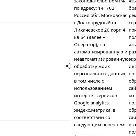
законодательством РФ
яз
по адресу: 141702
бра
Россия обл. Московская
ре
г.Долгопрудный ш.
сер
Лихачевское 20 корп 4
пр
кв 64 (далее –
пол
Оператор), на
яз
автоматизированную и
ра
неавтоматизированную
экр
обработку моих
с к
персональных данных,
по
в том числе с
об
использованием
сай
интернет-сервисов
ко
Google analytics,
по
Яндекс.Метрика, в
об
соответствии со
сай
следующим перечнем:
вз
пол