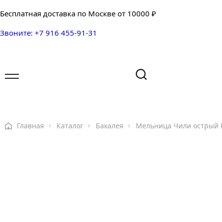
Бесплатная доставка по Москве от 10000 ₽
Звоните: +7 916 455-91-31
Имя
Имя
Ваш вопрос
Главная
Каталог
Бакалея
Мельница Чили острый K