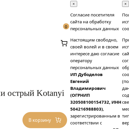
×
×
Согласие посетителя
По
сайта на обработку
ис
0
персональных данных
coo
Настоящим свободно,
Пр
своей волей и в своем
ис
интересе даю согласие
сай
оператору
сог
персональных данных
об
ИП Дубоделов
coo
х
Евгений
(п
Владимирович
да
и острый Kotanyi
(ОГРНИП
со
320508100154732, ИНН
св
504216988803)
,
ме
зарегистрированным в
тип
В корзину
соответствии с
вер