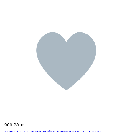
900
₽/шт
Маслины с косточкой в рассоле DELPHI 820г