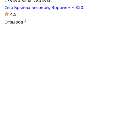
273
₽/0.35 кг
780 ₽/кг
Сыр Брынза весовой, Воронеж ~ 350 г
4.5
5
Отзывов