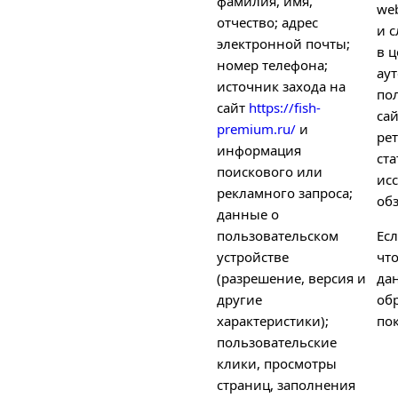
фамилия, имя,
we
отчество; адрес
и с
электронной почты;
в ц
номер телефона;
ау
источник захода на
по
сайт
https://fish-
са
premium.ru/
и
рет
информация
ст
поискового или
ис
рекламного запроса;
об
данные о
пользовательском
Есл
устройстве
чт
(разрешение, версия и
да
другие
об
характеристики);
пок
пользовательские
клики, просмотры
страниц, заполнения