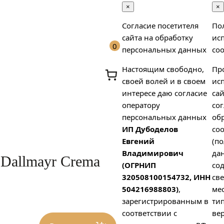
×
×
Согласие посетителя
По
сайта на обработку
ис
0
персональных данных
coo
Настоящим свободно,
Пр
своей волей и в своем
ис
интересе даю согласие
сай
оператору
сог
персональных данных
об
ИП Дубоделов
coo
х
Евгений
(п
Владимирович
да
 Dallmayr Crema
(ОГРНИП
со
320508100154732, ИНН
св
504216988803)
,
ме
зарегистрированным в
тип
соответствии с
вер