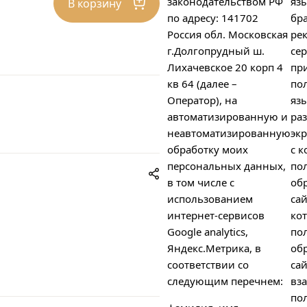
законодательством РФ
яз
В корзину
по адресу: 141702
бра
Россия обл. Московская
ре
г.Долгопрудный ш.
сер
Лихачевское 20 корп 4
пр
кв 64 (далее –
пол
Оператор), на
яз
автоматизированную и
ра
неавтоматизированную
экр
обработку моих
с к
персональных данных,
по
в том числе с
об
использованием
сай
интернет-сервисов
ко
Google analytics,
по
Яндекс.Метрика, в
об
соответствии со
сай
следующим перечнем:
вз
пол