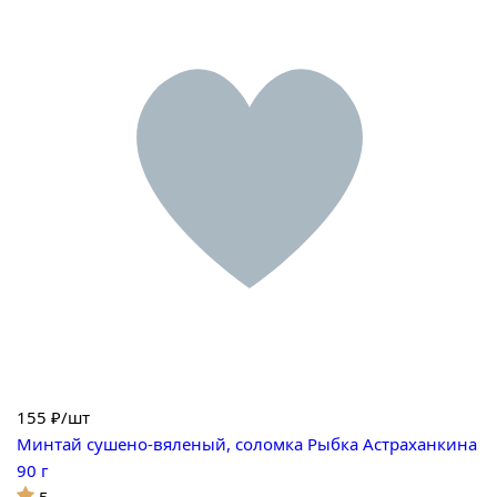
155
₽/шт
Минтай сушено-вяленый, соломка Рыбка Астраханкина
90 г
5