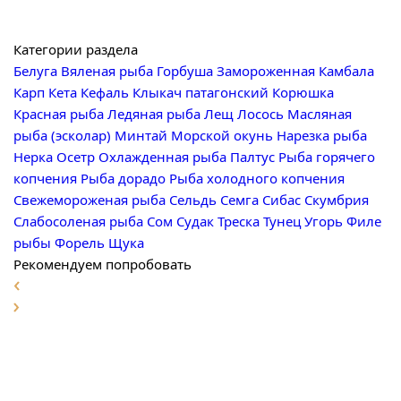
Категории раздела
Белуга
Вяленая рыба
Горбуша
Замороженная
Камбала
Карп
Кета
Кефаль
Клыкач патагонский
Корюшка
Красная рыба
Ледяная рыба
Лещ
Лосось
Масляная
рыба (эсколар)
Минтай
Морской окунь
Нарезка рыба
Нерка
Осетр
Охлажденная рыба
Палтус
Рыба горячего
копчения
Рыба дорадо
Рыба холодного копчения
Свежемороженая рыба
Сельдь
Семга
Сибас
Скумбрия
Слабосоленая рыба
Сом
Судак
Треска
Тунец
Угорь
Филе
рыбы
Форель
Щука
Рекомендуем попробовать