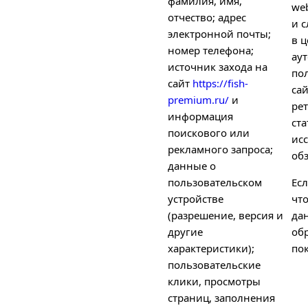
фамилия, имя,
we
отчество; адрес
и с
электронной почты;
в ц
номер телефона;
ау
источник захода на
по
сайт
https://fish-
са
premium.ru/
и
рет
информация
ст
поискового или
ис
рекламного запроса;
об
данные о
пользовательском
Есл
устройстве
чт
(разрешение, версия и
да
другие
об
характеристики);
пок
пользовательские
клики, просмотры
страниц, заполнения