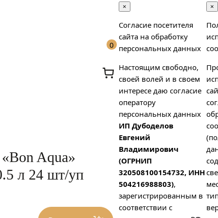
×
×
Согласие посетителя
По
сайта на обработку
ис
0
персональных данных
coo
Настоящим свободно,
Пр
своей волей и в своем
ис
интересе даю согласие
сай
оператору
сог
персональных данных
об
ИП Дубоделов
coo
х
Евгений
(п
Владимирович
да
 «Bon Aqua»
(ОГРНИП
со
.5 л 24 шт/уп
320508100154732, ИНН
св
504216988803)
,
ме
зарегистрированным в
тип
соответствии с
вер