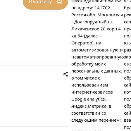
законодательством РФ
яз
В корзину
по адресу: 141702
бра
Россия обл. Московская
ре
г.Долгопрудный ш.
сер
Лихачевское 20 корп 4
пр
кв 64 (далее –
пол
Оператор), на
яз
автоматизированную и
ра
неавтоматизированную
экр
обработку моих
с к
персональных данных,
по
в том числе с
об
использованием
сай
интернет-сервисов
ко
Google analytics,
по
Яндекс.Метрика, в
об
соответствии со
сай
следующим перечнем:
вз
пол