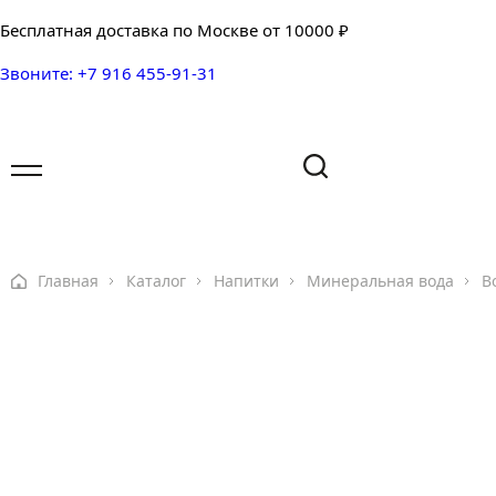
Бесплатная доставка по Москве от 10000 ₽
Звоните: +7 916 455-91-31
Имя
Имя
Ваш вопрос
Главная
Каталог
Напитки
Минеральная вода
В