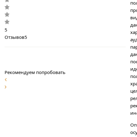
по
пр
ви
да
5
ха
Отзывов
5
ау
па
да
по
ид
Рекомендуем попробовать
по
хр
це
ре
ре
ин
Оп
ос