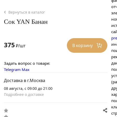
фа
от
Вернуться в каталог
эл
но
Сок YAN Банан
ис
са
pr
375
ин
В корзину
₽/шт
по
ре
да
Задать вопрос о товаре:
по
Telegram
Max
ус
Доставка в г.Москва
(р
др
08 августа, с 09:00 до 21:00
ха
Подробнее о доставке
по
кл
ст