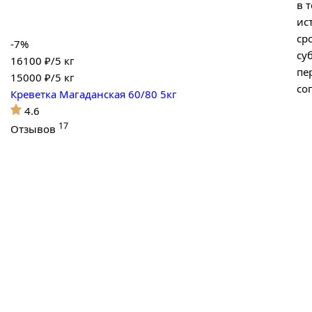
в 
ис
ср
-7%
су
16100 ₽/5 кг
пе
15000
₽/5 кг
со
Креветка Магаданская 60/80 5кг
4.6
17
Отзывов