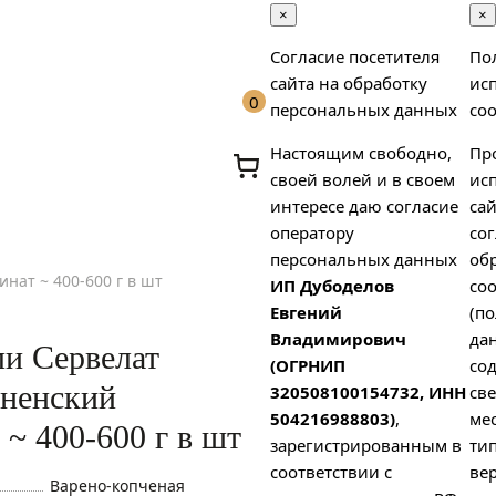
×
×
Согласие посетителя
По
сайта на обработку
ис
0
персональных данных
coo
Настоящим свободно,
Пр
своей волей и в своем
ис
интересе даю согласие
сай
оператору
сог
персональных данных
об
нат ~ 400-600 г в шт
ИП Дубоделов
coo
х
Евгений
(п
Владимирович
да
ми Сервелат
(ОГРНИП
со
ненский
320508100154732, ИНН
св
504216988803)
,
ме
~ 400-600 г в шт
зарегистрированным в
тип
соответствии с
вер
Варено-копченая