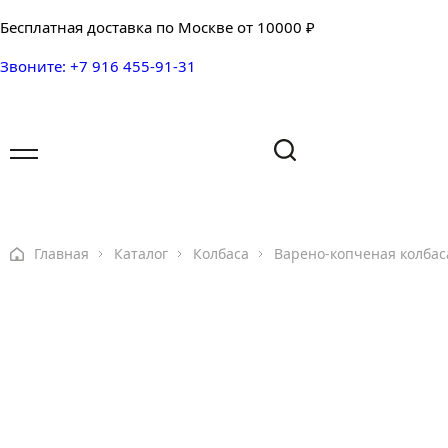
Бесплатная доставка по Москве от 10000 ₽
Звоните: +7 916 455-91-31
Имя
Имя
Ваш вопрос
Главная
Каталог
Колбаса
Варено-копченая колбас