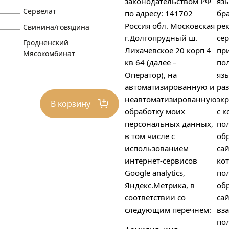
законодательством РФ
яз
Сервелат
по адресу: 141702
бра
Россия обл. Московская
ре
Свинина/говядина
г.Долгопрудный ш.
сер
Гродненский
Лихачевское 20 корп 4
пр
Мясокомбинат
кв 64 (далее –
пол
Оператор), на
яз
автоматизированную и
ра
неавтоматизированную
экр
В корзину
обработку моих
с к
персональных данных,
по
в том числе с
об
использованием
сай
интернет-сервисов
ко
Google analytics,
по
Яндекс.Метрика, в
об
соответствии со
сай
следующим перечнем:
вз
пол