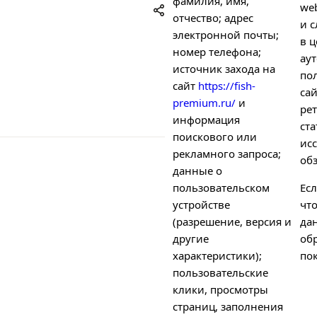
фамилия, имя,
we
отчество; адрес
и с
электронной почты;
в ц
номер телефона;
ау
источник захода на
по
сайт
https://fish-
са
premium.ru/
и
рет
информация
ст
поискового или
ис
рекламного запроса;
об
данные о
пользовательском
Есл
устройстве
чт
(разрешение, версия и
да
другие
об
характеристики);
пок
пользовательские
клики, просмотры
страниц, заполнения