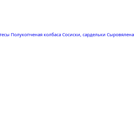
тесы
Полукопченая колбаса
Сосиски, сардельки
Сыровялена